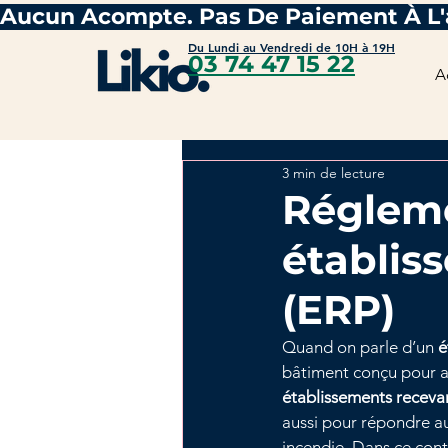
Du Lundi au Vendredi de 10H à 19H
03 74 47 15 22
A
3 min de lecture
Régleme
établis
(ERP)
Quand on parle d’un 
é
bâtiment conçu pour acc
établissements receva
aussi pour répondre au
incendie. Dans ce cont