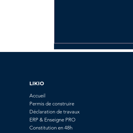
LIKIO
Accueil
Comprendre
Permis de construire
l’autorisation
Déclaration de travaux
d’urbanisme : Principes
ERP & Enseigne PRO
et application
Constitution en 48h