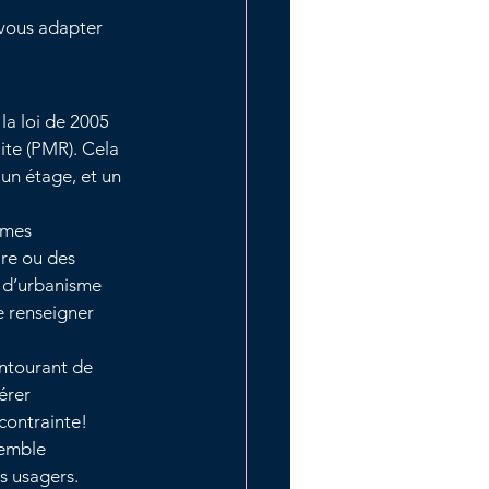
 vous adapter 
 la loi de 2005 
ite (PMR). Cela 
 un étage, et un 
rmes 
re ou des 
 d’urbanisme 
e renseigner 
ntourant de 
érer 
 contrainte!
semble 
s usagers. 