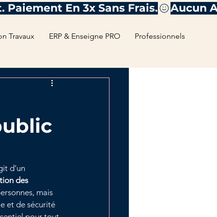
on Travaux
ERP & Enseigne PRO
Professionnels
ublic
git d’un 
ion des 
personnes, mais 
 et de sécurité 
entiel pour tout 