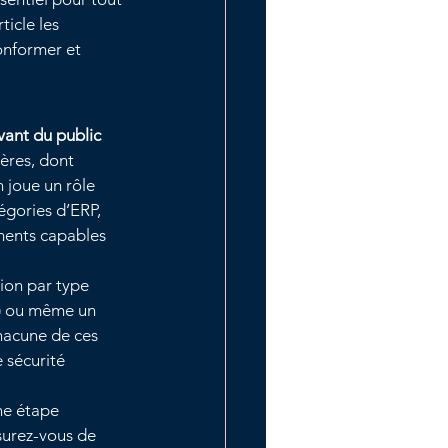
icle les 
onformer et 
vant du public
tères, dont 
n joue un rôle 
égories d’ERP, 
ements capables 
tion par type 
R) ou même un 
hacune de ces 
 sécurité 
ne étape 
ssurez-vous de 