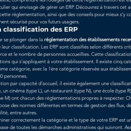
ulier qui envisage de gérer un ERP. Découvrez à travers cet art
cette réglementation, ainsi que des conseils pour mieux s’y c
ent sécurisé pour vos futurs usagers.
 classification des ERP
r se plonger dans la 
réglementation des établissements rece
eur classification. Les ERP sont classifiés selon différents cri
xerce et le nombre de personnes accueillies. Cette classificatio
ions qui s’appliquent à votre établissement. Il existe cinq cat
 5ème catégorie, avec la 1ère catégorie réservée aux établiss
500 personnes.
ion par capacité d’accueil, il existe également une classifica
, un cinéma (type L), un restaurant (type N), une école (type 
pe M) ont chacun des réglementations propres à respecter. C
pose des normes différentes en termes de gestion des flux, de
lité, entre autres.
ner correctement la catégorie et le type de votre ERP est u
la base de toutes les démarches administratives qui suivront. A