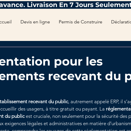
ccueil
Devis en ligne
Permis de Construire
Déclarati
ntation pour les
sements recevant du p
tablissement recevant du public
, autrement appelé ERP, il s’a
ueillir des usagers, à titre gratuit ou payant. La 
réglementat
nt du public
 est cruciale, non seulement pour la sécurité des 
x exigences légales et administratives en matière d’urbanisme
exte, comprendre les rouages de cette réglementation est ess