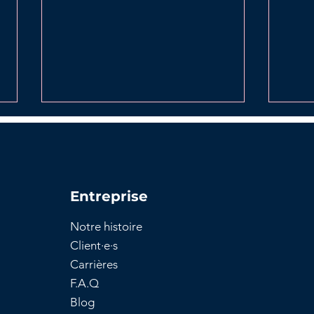
Entreprise
Notre histoire
Tout savoir sur la
Étap
Client
·e·
s
déclaration préalable de
de v
Carrières
travaux
cons
F.A.Q
Blog