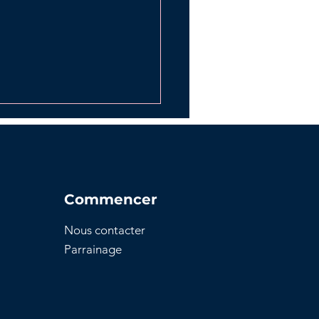
Commencer
Nous contacter
es clés pour le dépôt
Parrainage
otre permis de
truire