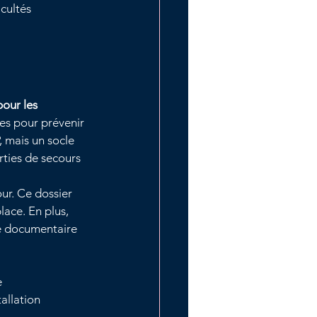
cultés 
our les 
es pour prévenir 
, mais un socle 
ties de secours 
ur. Ce dossier 
ace. En plus, 
ve documentaire 
e
allation 