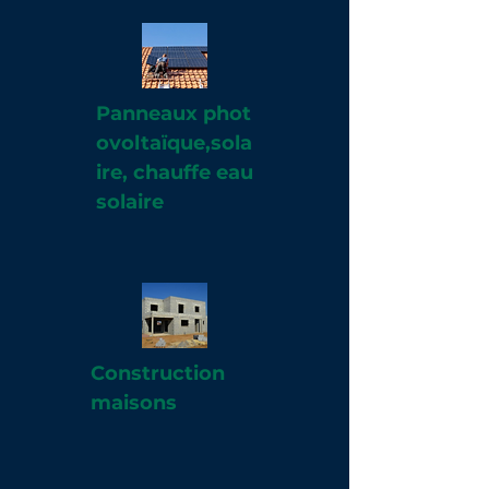
Panneaux
phot
ovoltaïque,sola
ire, chauffe eau
solaire
Construction
maisons