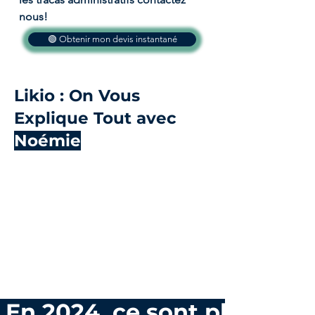
nous!
🟢 Obtenir mon devis instantané
Likio : On Vous
Explique Tout avec
Noémie
.En 2024, ce sont plus de 1