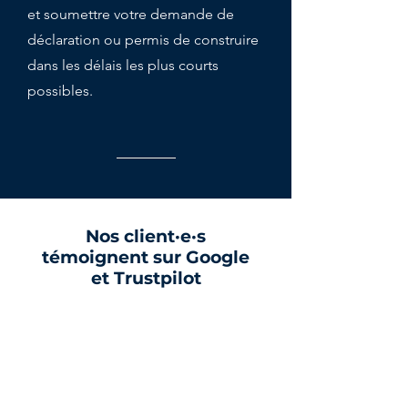
et soumettre votre demande de
déclaration ou permis de construire
dans les délais les plus courts
possibles.
Nos client
·
e
·
s
témoignent sur Google
et Trustpilot