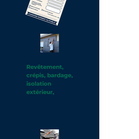
Revêtement,
crépis, bardage,
isolation
extérieur,