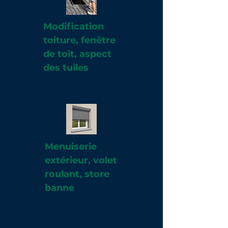
Modification
toiture, fenêtre
de toit, aspect
des tuiles
Menuiserie
extérieur, volet
roulant, store
banne