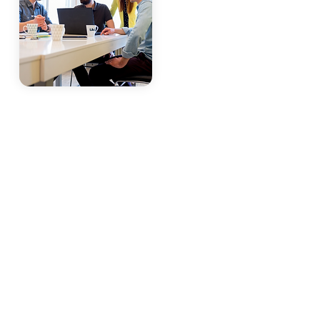
Un service complet sous
un même toit
Dans le monde où vos projets
prennent vie sans tracas ni
complications. Chez Likio,
nous avons simplifié le
processus de déclarations de
travaux et de permis de
construire pour vous offrir une
expérience sans stress, du
début à la fin.