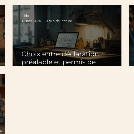
Tarifs et facteurs influents
Likio
12 nov. 2024
3 min de lecture
Choix entre déclaration
préalable et permis de
construire : Ce qu’il faut savoir
e