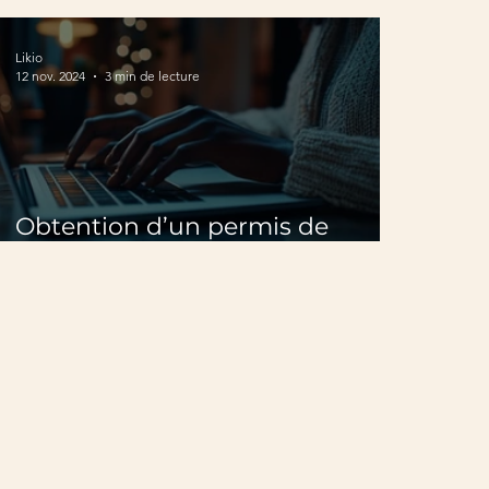
de construire ?
Likio
12 nov. 2024
3 min de lecture
Obtention d’un permis de
construire pour une piscine