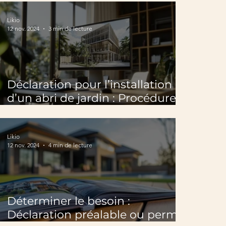
Likio
12 nov. 2024
3 min de lecture
Déclaration pour l’installation
d’un abri de jardin : Procédures
et règles
Likio
12 nov. 2024
4 min de lecture
Déterminer le besoin :
Déclaration préalable ou permis