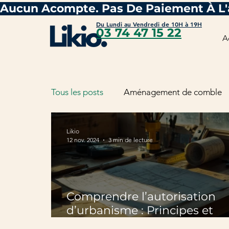
Du Lundi au Vendredi de 10H à 19H
03 74 47 15 22
A
Tous les posts
Aménagement de comble
Likio
12 nov. 2024
3 min de lecture
Comprendre l’autorisation
d’urbanisme : Principes et
application