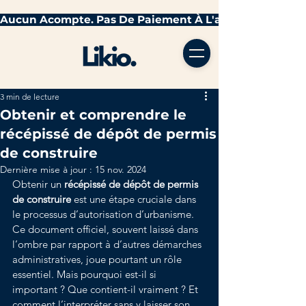
3 min de lecture
Obtenir et comprendre le
récépissé de dépôt de permis
de construire
Dernière mise à jour :
15 nov. 2024
Obtenir un 
récépissé de dépôt de permis 
de construire
 est une étape cruciale dans 
le processus d’autorisation d’urbanisme. 
Ce document officiel, souvent laissé dans 
l’ombre par rapport à d’autres démarches 
administratives, joue pourtant un rôle 
essentiel. Mais pourquoi est-il si 
important ? Que contient-il vraiment ? Et 
comment l’interpréter sans y laisser son 