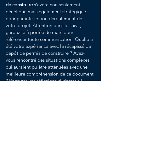
de construire
 s’avère non seulement 
bénéfique mais également stratégique 
pour garantir le bon déroulement de 
votre projet. Attention dans le suivi ; 
gardez-le à portée de main pour 
référencer toute communication. Quelle a 
été votre expérience avec le récépissé de 
dépôt de permis de construire ? Avez-
vous rencontré des situations complexes 
qui auraient pu être atténuées avec une 
meilleure compréhension de ce document 
? Partagez vos réflexions ci-dessous ! 
N’hésitez pas à vous abonner à notre 
newsletter pour ne rien manquer de nos 
conseils pratiques.
Voir tout
Posts récents