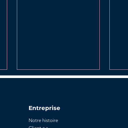
Entreprise
Notre histoire
Tout savoir sur la
Étap