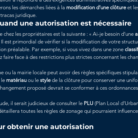
erons les démarches liées à la 
modification d’une clôture
 et l
 tracas juridique.
and une autorisation est nécessaire
chez les propriétaires est la suivante : « Ai-je besoin d’une 
a
 Il est primordial de vérifier si la modification de votre structu
ion préalable. Par exemple, si vous vivez dans une zone 
class
z faire face à des restrictions plus strictes concernant les ch
.
ou la mairie locale peut avoir des règles spécifiques stipula
 le 
matériau
 ou le 
style
 de la clôture pour conserver une unif
t changement proposé devrait se conformer à ces ordonnances 
de, il serait judicieux de consulter le 
PLU
 (Plan Local d’Urba
taillera toutes les règles de zonage qui pourraient influence
r obtenir une autorisation