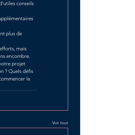
’utiles conseils 
supplémentaires 
nt plus de 
fforts, mais 
sans encombre.
votre projet 
n ? Quels défis 
 commencer la 
Voir tout