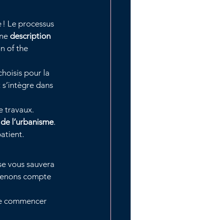
 ! Le processus 
ne 
description 
n of the 
choisis pour la 
 s’intègre dans 
 travaux. 
 de l’urbanisme
. 
atient.
se vous sauvera 
 tenons compte 
 de commencer 