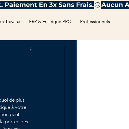
on Travaux
ERP & Enseigne PRO
Professionnels
quoi de plus 
ique à votre 
tion peut 
la portée des 
. Dans cet 