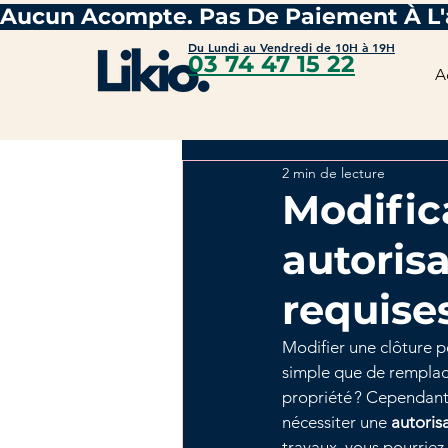
Du Lundi au Vendredi de 10H à 19H
03 74 47 15 22
A
2 min de lecture
Modifica
autoris
requise
Modifier une clôture p
simple que de remplac
propriété ? Cependant,
nécessiter une 
autoris
travaux, vous pourriez