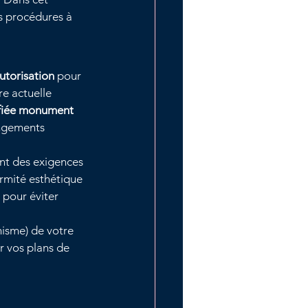
es procédures à 
utorisation
 pour 
re actuelle 
ifiée monument 
angements 
nt des exigences 
ormité esthétique 
pour éviter 
nisme) de votre 
r vos plans de 