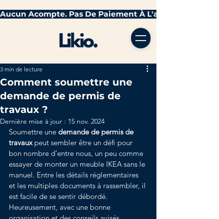
3 min de lecture
Comment soumettre une
demande de permis de
travaux ?
Dernière mise à jour :
15 nov. 2024
Soumettre une 
demande de permis de 
travaux
 peut sembler être un défi pour 
bon nombre d’entre nous, un peu comme 
essayer de monter un meuble IKEA sans le 
manuel. Entre les détails réglementaires 
et les multiples documents à rassembler, il 
est facile de se sentir débordé. 
Heureusement, avec une bonne 
organisation et des conseils avisés, 