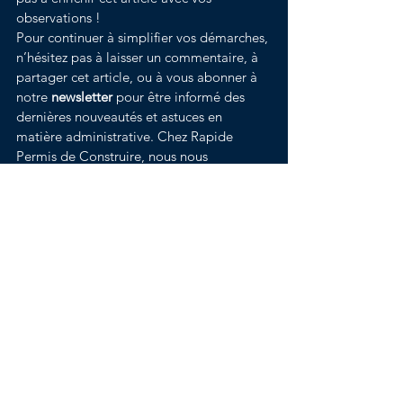
observations !
Pour continuer à simplifier vos démarches, 
n’hésitez pas à laisser un commentaire, à 
partager cet article, ou à vous abonner à 
notre 
newsletter
 pour être informé des 
dernières nouveautés et astuces en 
matière administrative. Chez Rapide 
Permis de Construire, nous nous 
engageons à rendre vos projets aussi 
fluides et rapides que possible !
Voir tout
Posts récents