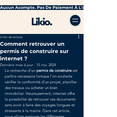
3 min de lecture
Comment retrouver un
permis de construire sur
internet ?
Dernière mise à jour :
15 nov. 2024
La recherche d’un 
permis de construire
 est 
parfois nécessaire lorsque l’on souhaite 
vérifier la conformité d’un projet, planifier 
des travaux ou acheter un bien 
immobilier. Heureusement, internet offre 
la possibilité de retrouver ces documents 
sans avoir à faire des voyages longues et 
stressants à la mairie. Dans cet article, 
nous allons explorer les différentes 