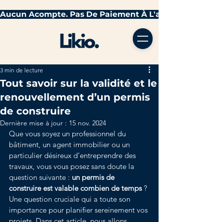
3 min de lecture
Tout savoir sur la validité et le
renouvellement d’un permis
de construire
Dernière mise à jour :
15 nov. 2024
Que vous soyez un professionnel du 
bâtiment, un agent immobilier ou un 
particulier désireux d’entreprendre des 
travaux, vous vous posez sans doute la 
question suivante : 
un permis de 
construire est valable combien de temps
 ? 
Une question cruciale qui a toute son 
importance pour planifier sereinement vos 
projets. Dans cet article, nous allons 