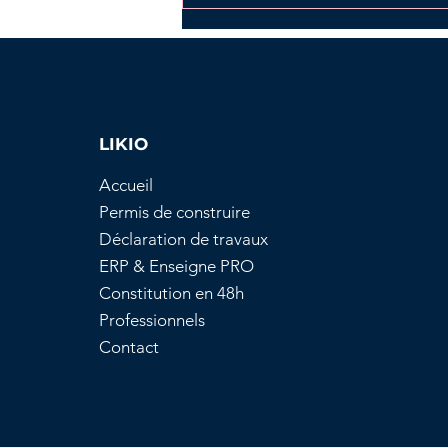
LIKIO
Accueil
Comprendre
Permis de construire
l’autorisation
Déclaration de travaux
d’urbanisme : Principes
ERP & Enseigne PRO
et application
Constitution en 48h
Professionnels
Contact