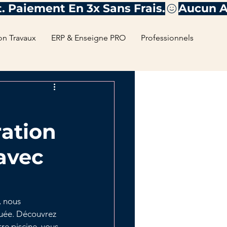
on Travaux
ERP & Enseigne PRO
Professionnels
ation
 avec
, nous 
quée. Découvrez 
e piscine, vous 