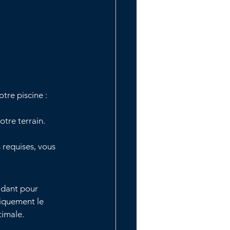
otre piscine :
otre terrain.
 requises, vous 
idant pour 
tiquement le 
timale.