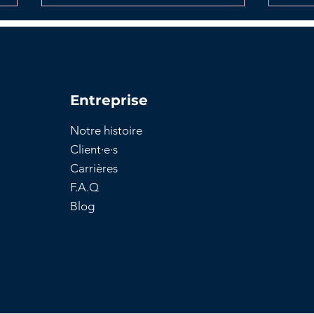
Entreprise
Notre histoire
Tout savoir sur la
Étap
Client
·e·
s
déclaration préalable de
de v
Carrières
travaux
cons
F.A.Q
Blog