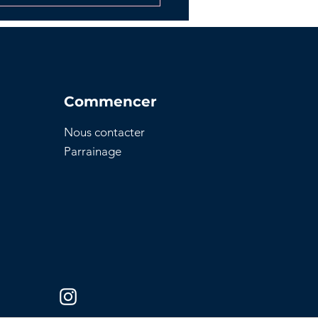
Commencer
Nous contacter
es clés pour le dépôt
Parrainage
otre permis de
truire