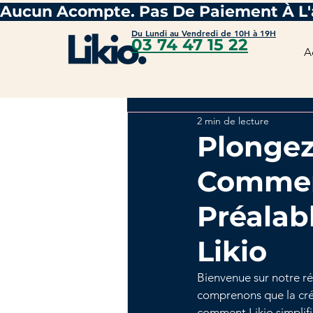
Du Lundi au Vendredi de 10H à 19H
03 74 47 15 22
A
2 min de lecture
Plongez
Comment
Préalab
Likio
Bienvenue sur notre réa
comprenons que la créa
comment Likio simplifi