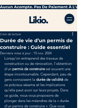
3 min de lecture
Durée de vie d’un permis de
construire : Guide essentiel
Dernière mise à jour :
15 nov. 2024
Lorsqu’on entreprend des travaux de 
construction ou de rénovation, l’obtention 
d’un 
permis de construire
 est souvent une 
étape incontournable. Cependant, peu de 
gens connaissent la 
durée de validité
 de 
ce précieux sésame et les implications 
qu’elle peut avoir sur leurs projets. Dans 
ce guide, nous vous proposons de 
plonger dans les méandres de la « durée 
d’un permis de construire ». Que vous 