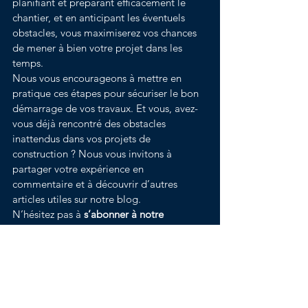
planifiant et préparant efficacement le 
chantier, et en anticipant les éventuels 
obstacles, vous maximiserez vos chances 
de mener à bien votre projet dans les 
temps.
Nous vous encourageons à mettre en 
pratique ces étapes pour sécuriser le bon 
démarrage de vos travaux. Et vous, avez-
vous déjà rencontré des obstacles 
inattendus dans vos projets de 
construction ? Nous vous invitons à 
partager votre expérience en 
commentaire et à découvrir d’autres 
articles utiles sur notre blog.
N’hésitez pas à 
s’abonner à notre 
newsletter
 pour ne manquer aucun conseil 
précieux sur la construction et les 
autorisations d’urbanisme. Bonne 
continuation dans votre projet de 
construction !