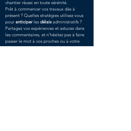
chantier réussi en toute sérénité.
Prêt à commencer vos travaux dès à 
présent ? Quelles stratégies utilisez-vous 
pour 
anticiper
 les 
délais
 administratifs ? 
Partagez vos expériences et astuces dans 
les commentaires, et n’hésitez pas à faire 
passer le mot à vos proches ou à votre 
réseau pour les aider dans leurs projets 
futurs.
Voir tout
Posts récents