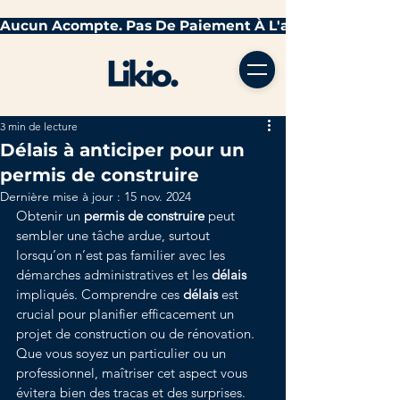
3 min de lecture
Délais à anticiper pour un
permis de construire
Dernière mise à jour :
15 nov. 2024
Obtenir un 
permis de construire
 peut 
sembler une tâche ardue, surtout 
lorsqu’on n’est pas familier avec les 
démarches administratives et les 
délais
impliqués. Comprendre ces 
délais
 est 
crucial pour planifier efficacement un 
projet de construction ou de rénovation. 
Que vous soyez un particulier ou un 
professionnel, maîtriser cet aspect vous 
évitera bien des tracas et des surprises. 