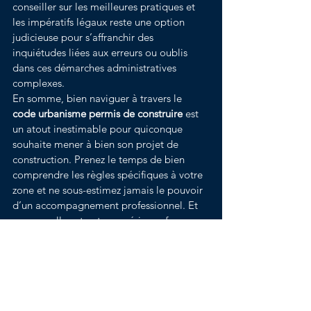
conseiller sur les meilleures pratiques et 
les impératifs légaux reste une option 
judicieuse pour s’affranchir des 
inquiétudes liées aux erreurs ou oublis 
dans ces démarches administratives 
complexes.
En somme, bien naviguer à travers le 
code urbanisme permis de construire
 est 
un atout inestimable pour quiconque 
souhaite mener à bien son projet de 
construction. Prenez le temps de bien 
comprendre les règles spécifiques à votre 
zone et ne sous-estimez jamais le pouvoir 
d’un accompagnement professionnel. Et 
vous, quelle est votre expérience face au 
code de l’urbanisme ? Partagez vos 
histoires avec nous dans les commentaires 
ou rejoignez-nous sur nos réseaux sociaux 
pour en discuter !