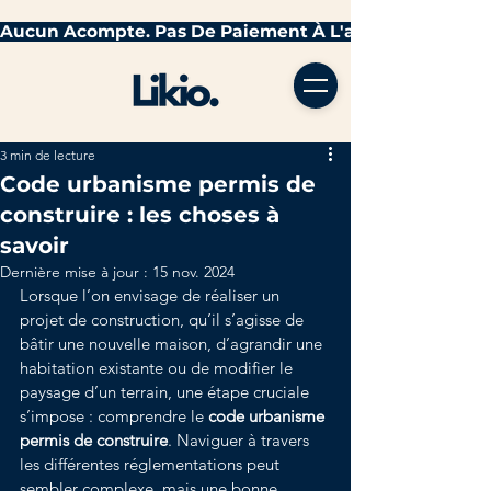
3 min de lecture
Code urbanisme permis de
construire : les choses à
savoir
Dernière mise à jour :
15 nov. 2024
Lorsque l’on envisage de réaliser un 
projet de construction, qu’il s’agisse de 
bâtir une nouvelle maison, d’agrandir une 
habitation existante ou de modifier le 
paysage d’un terrain, une étape cruciale 
s’impose : comprendre le 
code urbanisme 
permis de construire
. Naviguer à travers 
les différentes réglementations peut 
sembler complexe, mais une bonne 