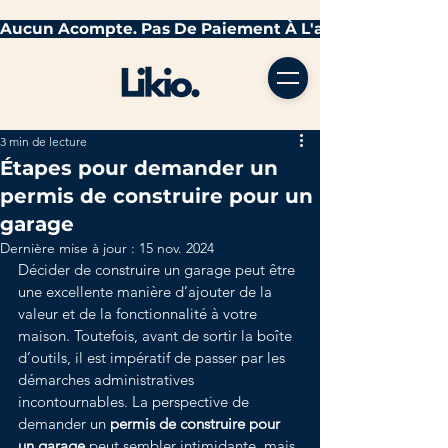
3 min de lecture
Étapes pour demander un
permis de construire pour un
garage
Dernière mise à jour :
15 nov. 2024
Décider de construire un garage peut être 
une excellente manière d’ajouter de la 
valeur et de la fonctionnalité à votre 
maison. Toutefois, avant de sortir la boîte 
d’outils, il est impératif de passer par les 
démarches administratives 
incontournables. La perspective de 
demander un 
permis de construire pour 
un garage
 peut sembler intimidante, mais 