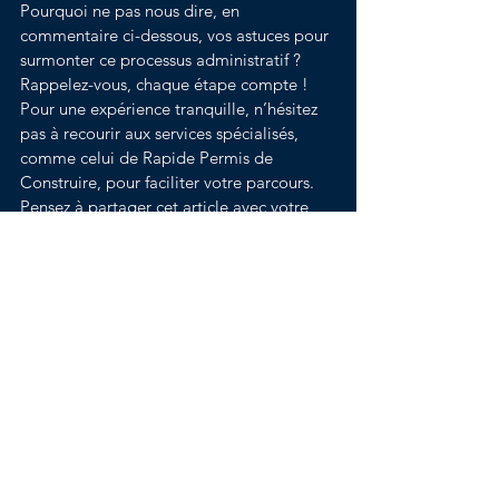
Pourquoi ne pas nous dire, en 
commentaire ci-dessous, vos astuces pour 
surmonter ce processus administratif ?
Rappelez-vous, chaque étape compte ! 
Pour une expérience tranquille, n’hésitez 
pas à recourir aux services spécialisés, 
comme celui de Rapide Permis de 
Construire, pour faciliter votre parcours. 
Pensez à partager cet article avec votre 
entourage, pour que d’autres puissent 
aussi simplifier leurs démarches 🙂
Voir tout
Posts récents